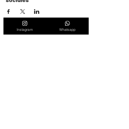
sociales
Instagram
Whatsapp
TIMBALÉ CULTURAL ORGANIZATION
Dance and Music: Driving Forces of Peace, Well-Being,
Leadership, and Community
Find out about news, news and promotions
by subscribing to our weekly newsletter
to subscribe
By clicking "Subscribe" we consider that the Terms of
Service and Privacy Policy have been read and
accepted.
See Terms of Use
Follow us on networks