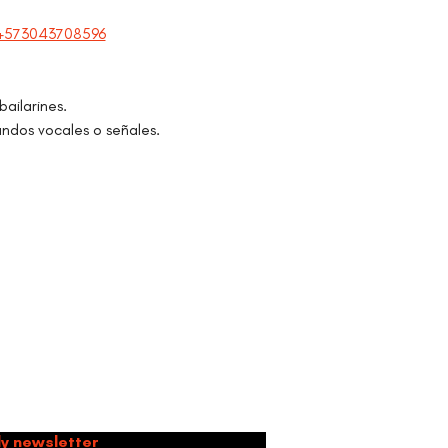
+573043708596
ailarines. 
dos vocales o señales. 
mmunity
ly newsletter