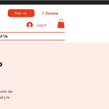
Donate
Sign up
Log In
t Us
o
ación de
d y la