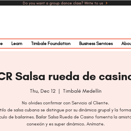
Do you want a group dance class? Write to us
e
Learn
Timbale Foundation
Business Services
Abou
CR Salsa rueda de casin
Thu, Dec 12
  |  
Timbalé Medellín
No olvides confirmar con Servicio al Cliente.
tilo de salsa cubana se distingue por su dinámica grupal y la form
rculo de bailarines. Bailar Salsa Rueda de Casino fomenta la amista
conexión y es super dinámico. Anímate.