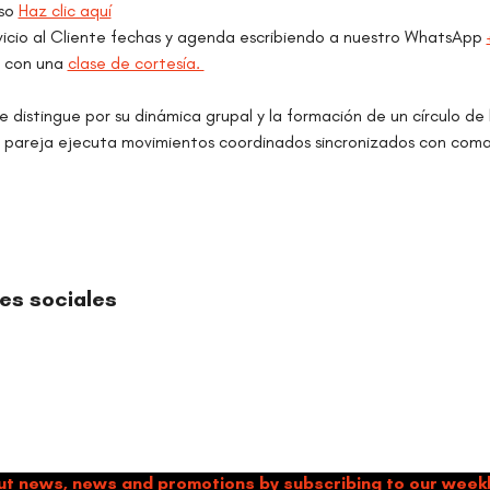
so 
Haz clic aquí
vicio al Cliente fechas y agenda escribiendo a nuestro WhatsApp 
 con una 
clase de cortesía. 
e distingue por su dinámica grupal y la formación de un círculo de b
 pareja ejecuta movimientos coordinados sincronizados con coman
es sociales
TIMBALÉ CULTURAL ORGANIZATION
and Music: Driving Forces of Peace, Well-Being, Leadership, and Co
ut news, news and promotions by subscribing to our week