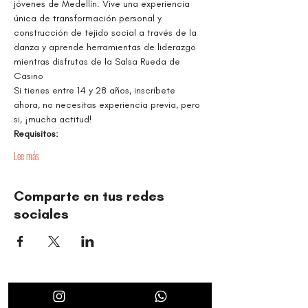
jóvenes de Medellín. Vive una experiencia 
única de transformación personal y 
construcción de tejido social a través de la 
danza y aprende herramientas de liderazgo 
mientras disfrutas de la Salsa Rueda de 
Casino
Si tienes entre 14 y 28 años, inscríbete 
ahora, no necesitas experiencia previa, pero 
si, ¡mucha actitud!
Requisitos:
Lee más
Comparte en tus redes
sociales
TIMBALÉ CULTURAL ORGANIZATION
Dance and Music: Driving Forces of Peace, Well-Being,
Leadership, and Community