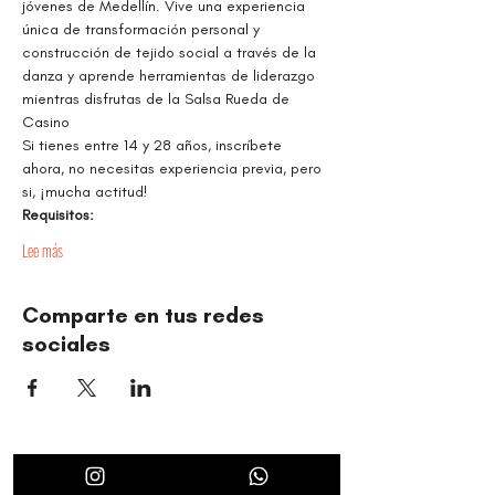
jóvenes de Medellín. Vive una experiencia 
única de transformación personal y 
construcción de tejido social a través de la 
danza y aprende herramientas de liderazgo 
mientras disfrutas de la Salsa Rueda de 
Casino
Si tienes entre 14 y 28 años, inscríbete 
ahora, no necesitas experiencia previa, pero 
si, ¡mucha actitud!
Requisitos:
Lee más
Comparte en tus redes
sociales
TIMBALÉ CULTURAL ORGANIZATION
Dance and Music: Driving Forces of Peace, Well-Being,
Leadership, and Community